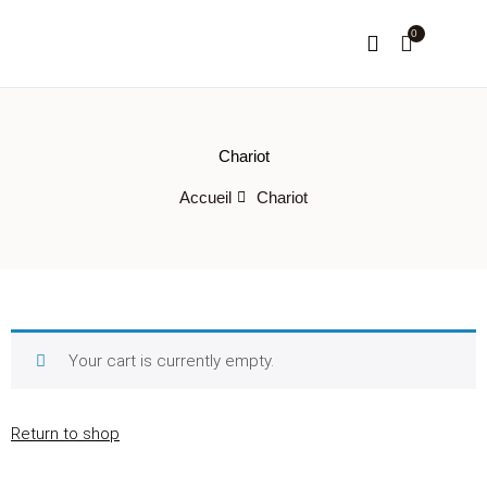
0
NOTRE HISTOIRE
MON COMPTE
Chariot
Accueil
Chariot
Your cart is currently empty.
Return to shop