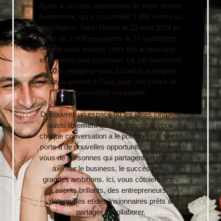
Après le succès retentissant de notre dernier
événement, qui a rassemblé 1 300 invités au
prestigieux Salon Hoche le 23 août 2024 et
près de 2 000 personnes le 27 septembre,
nous vous invitons cette fois à vivre une
expérience plus exclusive. Le 1er novembre
2024, rejoignez-nous à bord d’un élégant
bateau amarré à Paris pour une soirée de
networking inoubliable.
Découvrez un espace où les idées circulent
aussi librement que les boissons, et où
chaque conversation a le potentiel d’ouvrir la
porte à de nouvelles opportunités. Entourez-
vous de personnes qui partagent un mindset
axé sur le business, le succès et les
grandes ambitions. Ici, vous côtoierez des
esprits brillants, des entrepreneurs
déterminés et des visionnaires prêts à
partager et collaborer.