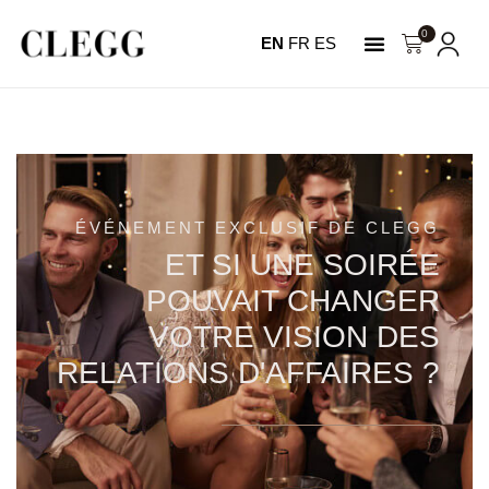
0
EN
FR
ES
NOTRE HISTOIRE
MON COMPTE
ÉVÉNEMENT EXCLUSIF DE CLEGG
ET SI UNE SOIRÉE
POUVAIT CHANGER
VOTRE VISION DES
RELATIONS D'AFFAIRES ?