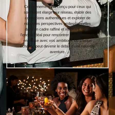
Cet événement est conçu pour ceux qui
souhaitent élargir leur réseau, établir des
connexions authentiques et explorer de
nouvelles perspectives professionnelles
dans un cadre raffiné et inspirant. C’est
l’endroit idéal pour rencontrer des personnes
en phase avec vos ambitions, où chaque
échange peut devenir le début d’une nouvelle
aventure.