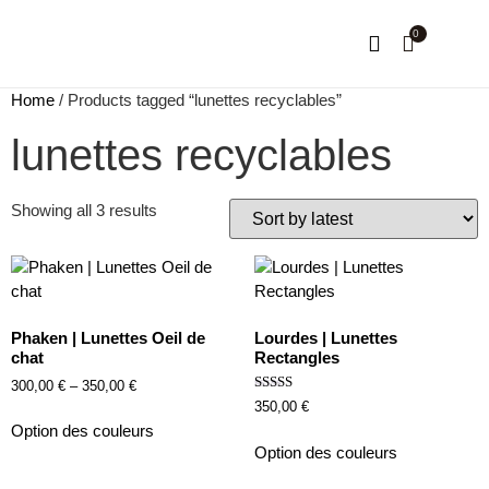
0
NOTRE HISTOIRE
MON COMPTE
Home
/ Products tagged “lunettes recyclables”
lunettes recyclables
Showing all 3 results
Phaken | Lunettes Oeil de
Lourdes | Lunettes
chat
Rectangles
300,00
€
–
350,00
€
Rated
350,00
€
5.00
out of 5
Option des couleurs
Option des couleurs