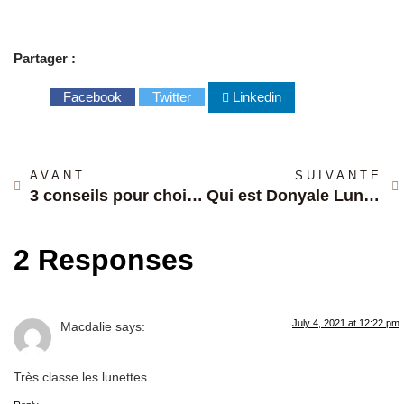
Partager :
Facebook
Twitter
Linkedin
AVANT
SUIVANTE
3 conseils pour choisir vos lunettes Clegg
Qui est Donyale Luna, 1er mannequin noir de l’histoire ?
2 Responses
July 4, 2021 at 12:22 pm
Macdalie
says:
Très classe les lunettes