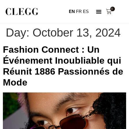
0
EN
FR
ES
NOTRE HISTOIRE
MON COMPTE
Day:
October 13, 2024
Fashion Connect : Un
Événement Inoubliable qui
Réunit 1886 Passionnés de
Mode