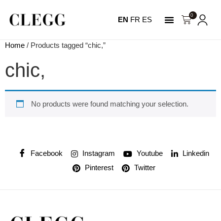
0
EN
FR
ES
NOTRE HISTOIRE
MON COMPTE
Home
/ Products tagged “chic,”
chic,
No products were found matching your selection.
Facebook
Instagram
Youtube
Linkedin
Pinterest
Twitter