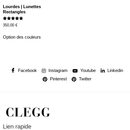
Lourdes | Lunettes
Rectangles
Rated
350,00
€
5.00
out of 5
Option des couleurs
Facebook
Instagram
Youtube
Linkedin
Pinterest
Twitter
Lien rapide