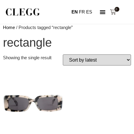
0
EN
FR
ES
NOTRE HISTOIRE
MON COMPTE
Home
/ Products tagged “rectangle”
rectangle
Showing the single result