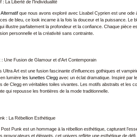
f : La Liberté de l’Individualité
 Alternatif
que nous avons exploré avec Lisabel Cyprien est une ode à l
es de bleu, ce look incarne à la fois la douceur et la puissance. Le bl
ui illustre parfaitement la profondeur et la confiance. Chaque pièce e
sion personnelle et la créativité sans contrainte.
rt : Une Fusion de Glamour et d’Art Contemporain
s Ultra Art est une fusion fascinante d’influences gothiques et vampi
 en lumière
les lunettes Clegg
avec un éclat dramatique. Inspiré par le 
s de Clegg en véritables toiles vivantes. Les motifs abstraits et les 
te qui repousse les frontières de la mode traditionnelle.
nk : La Rébellion Esthétique
e Post Punk est un hommage à la rébellion esthétique, capturant l’es
 provocateurs et élégants, cet univers reflète une esthétique de défi e