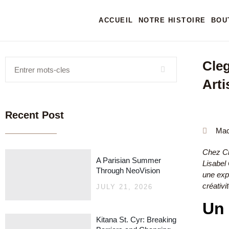
ACCUEIL
NOTRE HISTOIRE
BOU
Cleg
Arti
Recent Post
Mac
Chez Cl
A Parisian Summer
Lisabel
Through NeoVision
une expl
créativi
JULY 21, 2026
Un 
Kitana St. Cyr: Breaking