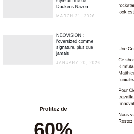
style affirmé de
rockstar
Duckens Nazon
look est
MARCH 21, 2026
NEOVISION :
l’oversized comme
signature, plus que
Une Col
jamais
Ce shoo
JANUARY 20, 2026
Kimfuta
Matthie
l’unicité
Pour Cle
travail
l’innovat
Profitez de
Nous vo
Restez 
60%