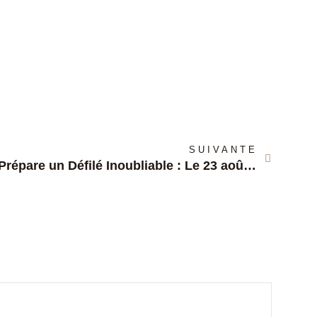
SUIVANTE
Clegg Prépare un Défilé Inoubliable : Le 23 août 2024, l’Art et la Créativité Seront au Cœur de l’Événement