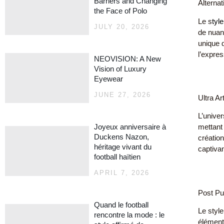
Barriers and Changing
Alternati
the Face of Polo
Le s
tyle
JULY 20, 2026
de nuanc
unique q
l’expres
NEOVISION: A New
Vision of Luxury
Eyewear
JUNE 27, 2026
Ultra A
L’univer
Joyeux anniversaire à
mettant
Duckens Nazon,
création
héritage vivant du
captivan
football haïtien
APRIL 7, 2026
Post Pu
Quand le football
Le styl
rencontre la mode : le
éléments