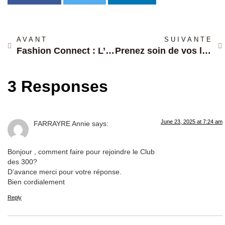
AVANT
SUIVANTE
Fashion Connect : L’Événement Incontournable de la Mode à ne Pas Manquer Pendant la Fashion Week de Paris
Prenez soin de vos lunettes : nos 5 conseils essentiels !
3 Responses
June 23, 2025 at 7:24 am
FARRAYRE Annie
says:
Bonjour , comment faire pour rejoindre le Club
des 300?
D’avance merci pour votre réponse.
Bien cordialement
Reply