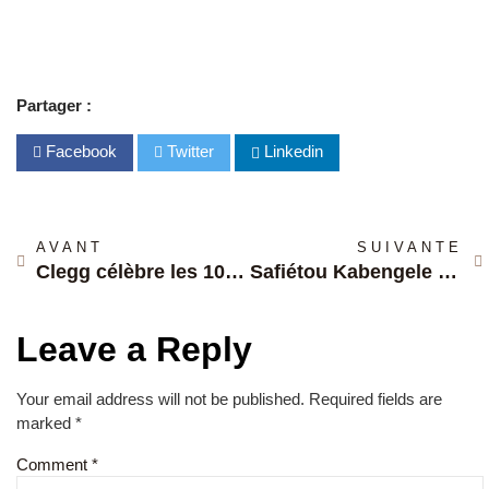
Partager :
Facebook
Twitter
Linkedin
AVANT
SUIVANTE
Clegg célèbre les 10 ans de l’Association Phawop : Un Engagement envers une Cause Humanitaire
Safiétou Kabengele Couronnée Miss Grand France 2024 : Une Soirée d’Élégance et d’Engagement
Leave a Reply
Your email address will not be published.
Required fields are
marked
*
Comment
*