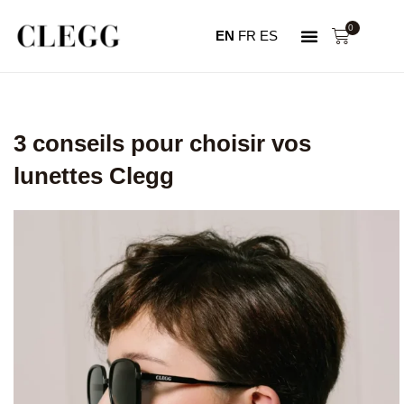
0
EN
FR
ES
NOTRE HISTOIRE
MON COMPTE
3 conseils pour choisir vos
lunettes Clegg