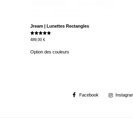
Jream | Lunettes Rectangles
Rated
489,00
€
5.00
out of 5
Option des couleurs
Facebook
Instagra