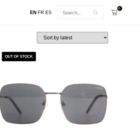
0
EN
FR
ES