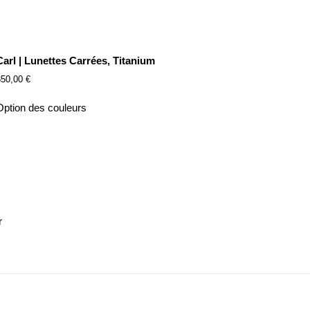
Carl | Lunettes Carrées, Titanium
350,00
€
Option des couleurs
r