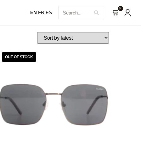
0
EN
FR
ES