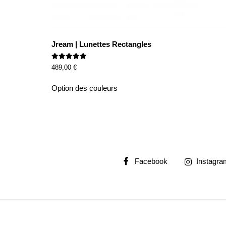
Jream | Lunettes Rectangles
Rated
489,00
€
5.00
out of 5
Option des couleurs
Facebook
Instagra