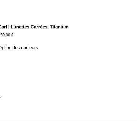
Carl | Lunettes Carrées, Titanium
350,00
€
Option des couleurs
r